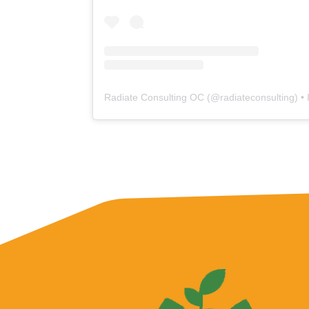
Radiate Consulting OC
(@
radiateconsulting
) •