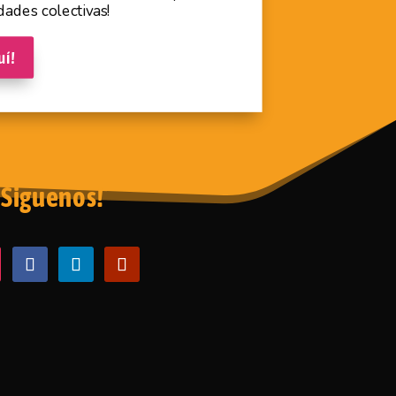
dades colectivas!
uí!
Siguenos!